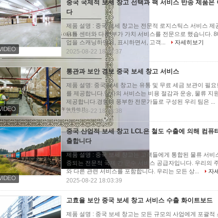
중국 국제적 보세 창고 선택과 팩 서비스 반송 제품은
다
제품 설명 : 중국 보세 창고는 전문적 로지스틱스 서비스 제공자
유통 센터와 다른 부가 가치 서비스를 전문으로 했습니다. 800
업을 스캐닝하면서, 표시하면서, 고객...
자세히보기
2025-08-22 18:03:37
통관과 보안 경보 중국 보세 창고 서비스
제품 설명: 중국 보세 창고는 유통 및 무료 세금 보관이 필
를 제공합니다.당사의 서비스는 비용 절감과 운송, 물류 지원
제공합니다.경험이 풍부한 전문가들로 구성된 우리 팀은 ...
2025-08-22 18:03:38
중국 산업적 보세 창고 LCL은 철도 수출에 의해 컴퓨
출합니다
제품 설명 : 중국 보세 창고는 고객들에게 통합된 물류 서비
중되는 전문적 국제 간 군수 서비스 공급자입니다. 우리의 주
와 다른 관련 서비스를 포함합니다. 우리는 모든 상...
자
2025-08-22 18:03:39
고효율 보안 중국 보세 창고 서비스 수출 화이트보드
제품 설명 : 중국 보세 창고는 모든 규모의 사업에게 포괄적