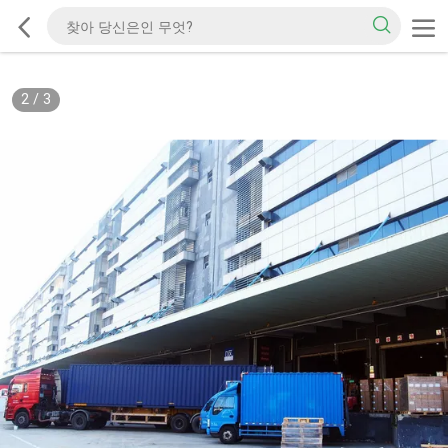
2
/
3