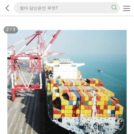
2
/
3