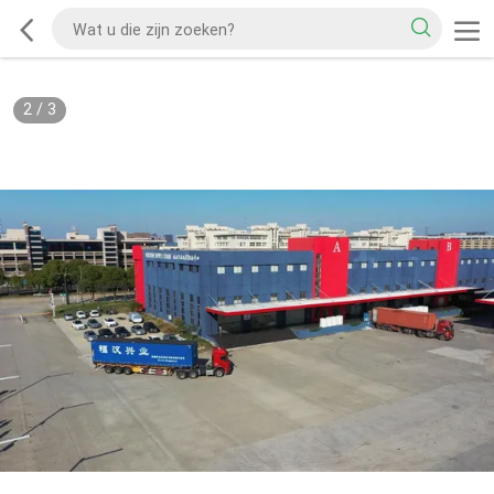
2
/
3