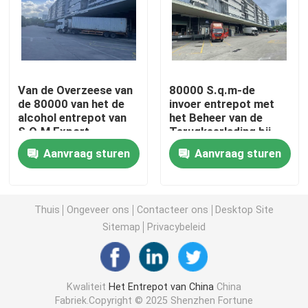
Hong Kong Bonded Warehouse
Douane Entrepots
Van de Overzeese van
80000 S.q.m-de
de 80000 van het de
invoer entrepot met
alcohol entrepot van
het Beheer van de
De Entrepotdienst
S.Q.M Export
Terugkeerlading bij
Logistieklucht de
Diverse Plaatsen
Aanvraag sturen
Aanvraag sturen
Inklaring
De Vrijhandelsstreek van China
Landverzending
De Streek van de Guangzhou Vrijhandel
Thuis
Ongeveer ons
Contacteer ons
Desktop Site
Sitemap
Privacybeleid
De Streek van de Shenzhen Vrijhandel
Kwaliteit
Het Entrepot van China
China
De Uitvoeragent van China
Fabriek.Copyright © 2025 Shenzhen Fortune