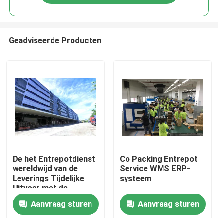
Geadviseerde Producten
Thuis
De het Entrepotdienst
Co Packing Entrepot
wereldwijd van de
Service WMS ERP-
Leverings Tijdelijke
systeem
Producten
Uitvoer met de
Sorterende QC
Aanvraag sturen
Aanvraag sturen
Diensten
Over ons