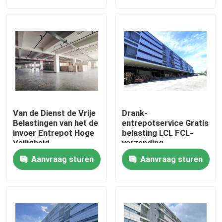
Fabriekstocht
Kwaliteitscontrole
Neem contact met ons op
Van de Dienst de Vrije
Drank-
Nieuws
Belastingen van het de
entrepotservice Gratis
invoer Entrepot Hoge
belasting LCL FCL-
Veiligheid
verzending
Vraag een offerte
Aanvraag sturen
Aanvraag sturen
Het Entrepot van China
Het Entrepot van Shanghai