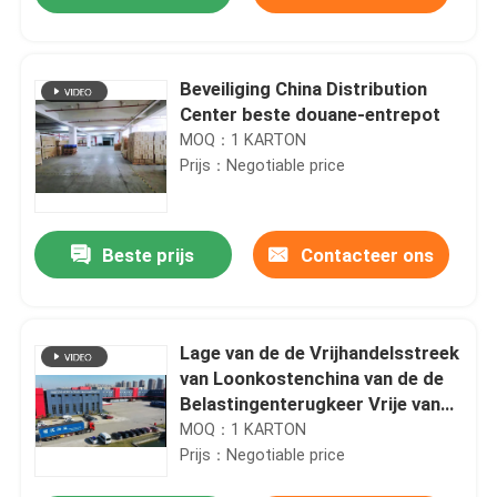
Beveiliging China Distribution
Center beste douane-entrepot
MOQ：1 KARTON
Prijs：Negotiable price
Beste prijs
Contacteer ons
Thuis
Lage van de de Vrijhandelsstreek
van Loonkostenchina van de de
Belastingenterugkeer Vrije van
Producten
de de Goederenreparatie van de
MOQ：1 KARTON
Goederenshanghai de
Prijs：Negotiable price
Vrijhandelsstreek
Over ons