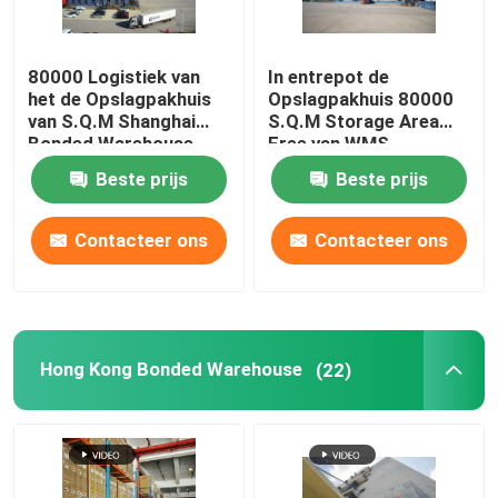
80000 Logistiek van
In entrepot de
het de Opslagpakhuis
Opslagpakhuis 80000
van S.Q.M Shanghai
S.Q.M Storage Area
Bonded Warehouse
Free van WMS
Veilige Vrij van Fax
Shanghai van
Beste prijs
Beste prijs
Belastingen
Contacteer ons
Contacteer ons
Hong Kong Bonded Warehouse
(22)