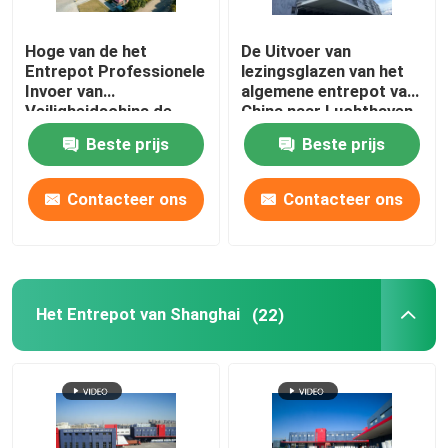
De Invoeragent van China
Hoge van de het
De Uitvoer van
Entrepot Professionele
lezingsglazen van het
Invoer van
algemene entrepot van
De Vrachtvervoerder van China
Veiligheidschina de
China naar Luchthaven
Opslagoplossingen
met vrijstelling van
Beste prijs
Beste prijs
rechten Winkels
De de Logistiekdienst van China
Contacteer ons
Contacteer ons
Het Entrepot van Shanghai
(22)