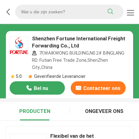
Shenzhen Fortune International Freight
Forwarding Co., Ltd
7F,WAIKWONG BUILDING,N0.2# BINGLANG
RD. Futian Free Trade Zone,ShenZhen
City.,China
5.0
Geverifieerde Leverancier
Bel nu
Contacteer ons
PRODUCTEN
ONGEVEER ONS
Flexibel van de het