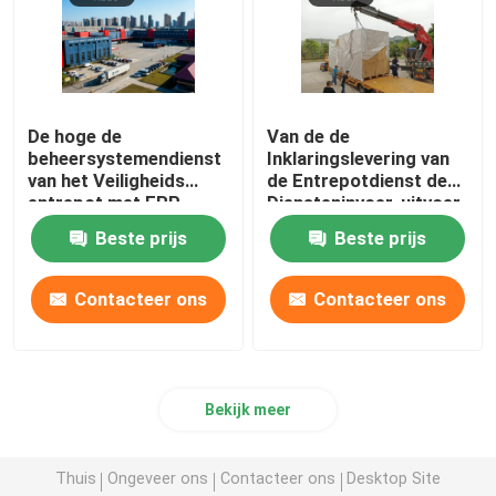
De hoge de
Van de de
beheersystemendienst
Inklaringslevering van
van het Veiligheids
de Entrepotdienst de
entrepot met ERP
Diensteninvoer-uitvoer
Systeem
Wereldwijd op de
Beste prijs
Beste prijs
toegevoegde waarde
Contacteer ons
Contacteer ons
Bekijk meer
Thuis
Ongeveer ons
Contacteer ons
Desktop Site