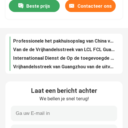
Beste prijs
Contacteer ons
Professionele het pakhuisopslag van China voor Internationale Handel
Van de de Vrijhandelsstreek van LCL FCL Guangzhou de Redelijke Prijs en Hoog - de kwaliteitsdienst
Fabriekstocht
Internationaal Dienst de Op de toegevoegde waarde Spoor van het Inklaringspakhuis aan Rusland
Vrijhandelsstreek van Guangzhou van de uitvoerfabrieken het Pakhuis van de de
Kwaliteitscontrole
Lage kosten Guangzhou Free Trade Zone douane-entrepot voor LCL FCL-exportkortingen
Overzeese van de de Vrijhandelsstreek van tolguangzhou Landlucht Nul die verschepen
Neem contact met ons op
Het opslaan van de Ingevoerde Levering van de de Katoenen Chinese Vrijhandelsstreek van Guangzhou
Van de de Vrijhandelsstreek van ladingsguangzhou Diensten de Op de toegevoegde waarde
Nieuws
Guangdong de van het de Logistiekoogst en Pak van de Entrepotoverheid Internationale Dienst
Uitvoerige van de de Vrijhandelsstreek van Guangzhou Nansha de Uitvoeraftrek Geen Tijd Beperkte Opslag
Vraag een offerte
Laat een bericht achter
Van de de Inklaringsagent van LCL FCL de Kettingspakhuis van Import Export Supply
We bellen je snel terug!
Zeelucht Land Grensoverschrijdende export E-commerce Beveiliging douane-entrepot
Het Entrepot van China
Van de de Uitvoeragent van Inklaringschina de Grensoverschrijdende Elektronische handel van Security Patrol For
Snelle van de de Uitvoeragent van Leveringschina de Doorgangsverzending van Trade Broker International
Het Entrepot van Shanghai
Van de de Verzendingsuitvoer van China LCL FCL de Agent Custom Bonded Area voor Huistoestellen