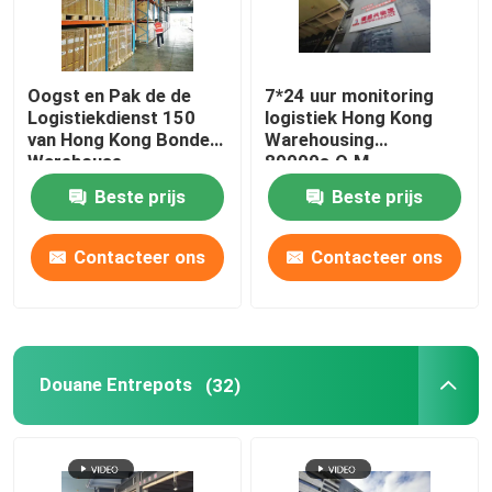
Oogst en Pak de de
7*24 uur monitoring
Logistiekdienst 150
logistiek Hong Kong
van Hong Kong Bonded
Warehousing
Warehouse
80000s.Q.M
International
opslaggebied
Beste prijs
Beste prijs
Personeelsbeleid
Contacteer ons
Contacteer ons
Douane Entrepots
(32)