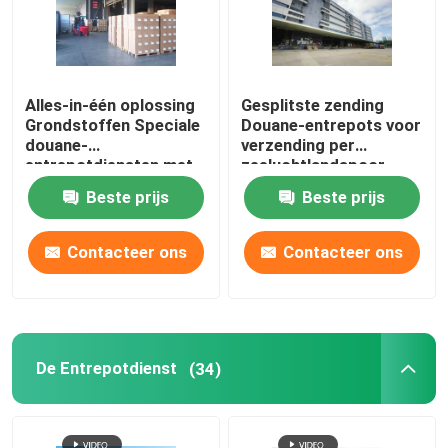
Alles-in-één oplossing
Gesplitste zending
Grondstoffen Speciale
Douane-entrepots voor
douane-
verzending per
entrepotdiensten met
zeeluchtlandspoor
toegevoegde waarde
Beste prijs
Beste prijs
Contacteer ons
Contacteer ons
De Entrepotdienst
(34)