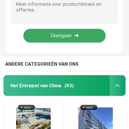
De professionele van de de Uitvoeragent van China Verzending van Sea Air Land
Hong Kong Bonded Warehouse
De Verwerkende Dienst van Rebates Professional Textile lucht van de de Overzeese Uitvoeragent van China
Van de de UitvoerInklaring van China de Makelaar Cost Effective Reliable
Huishoudelijke apparaten China Exportagent Internationale transitverzending
Douane Entrepots
De Verzending van de het Pakhuisfcl LCL Uitvoer van 80000 S.Q.M Customs Common Bonded
De Entrepotdienst
ANDERE CATEGORIEËN VAN ONS
De Vrijhandelsstreek van China
Het Entrepot van China
(43)
De Streek van de Guangzhou Vrijhandel
De Streek van de Shenzhen Vrijhandel
De Uitvoeragent van China