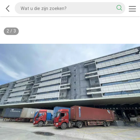
2
/
3