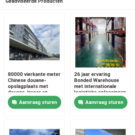
Geadviseerde Producten
80000 vierkante meter
26 jaar ervaring
Chinese douane-
Bonded Warehouse
opslagplaats met
met internationale
douane-invoer en -
logistieke oplossingen
Thuis
uitvoer
Aanvraag sturen
Aanvraag sturen
Producten
Over ons