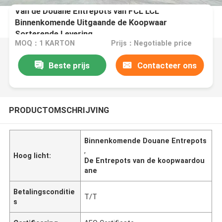
Van de Douane Entrepots van FCL LCL
Binnenkomende Uitgaande de Koopwaar
Sorterende Levering
MOQ：1 KARTON
Prijs：Negotiable price
Beste prijs
Contacteer ons
PRODUCTOMSCHRIJVING
Binnenkomende Douane Entrepots
,
Hoog licht:
De Entrepots van de koopwaardou
ane
Betalingsconditie
T/T
s