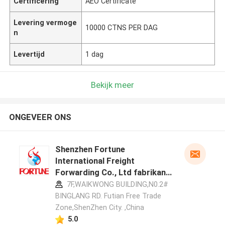
Certificering
AEO Certificate
Levering vermoge
10000 CTNS PER DAG
n
Levertijd
1 dag
Bekijk meer
ONGEVEER ONS
Shenzhen Fortune
International Freight
Forwarding Co., Ltd fabrikant
profiel
7F,WAIKWONG BUILDING,N0.2#
BINGLANG RD. Futian Free Trade
Zone,ShenZhen City. ,China
5.0