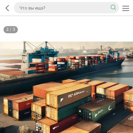
2
/
3