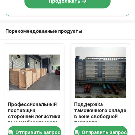
Продолжать
Порекомендованные продукты
Домой
Профессиональный
Поддержка
поставщик
таможенного склада
Продукты
сторонней логистики
в зоне свободной
высокобезопасного
торговли
хранилища
Шэньчжэнь,
Отправить запрос
Отправить запрос
О нас
безопасности
маркировка,