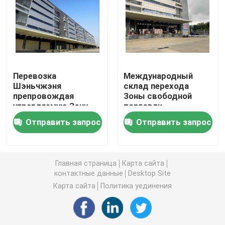
Склад для хранения неоплаченных грузов Гонконга
Склады для хранения неоплаченных грузов таможе
Перевозка
Международный
Шэньчжэня
склад перехода
Обслуживание склада для хранения неоплаченных г
препровождая
Зоны свободной
управляемую Зону
торговли
свободной торговли
Шэньчжэня
Зона свободной торговли Китая
Отправить запрос
Отправить запрос
снабжения третьей
стороны
обслуживаний
Зона свободной торговли Гуанчжоу
склада
Главная страница
Карта сайта
контактные данные
Desktop Site
Зона свободной торговли Шэньчжэня
Карта сайта
Политика уединения
Агент экспорта Китая