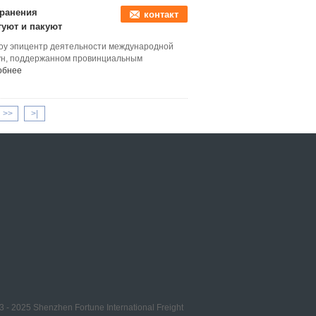
хранения
контакт
уют и пакуют
жоу эпицентр деятельности международной
дун, поддержанном провинциальным
обнее
>>
>|
 2025 Shenzhen Fortune International Freight