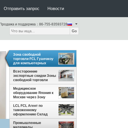
Отправить запрос
Новости
Продажа и поддержка：
86-755-83593728
Go
Зона свободной
торговли FCL Гуанчжоу
для компьютерных
аксессуаров России
различных
Всесторонние
экспортные скидки Зоны
свободной торговли
Гуанчжоу Nansha
Медицинское
отсутствие хранения
оборудование Япония к
времени ограниченного
Москве через Зону
свободной торговли
Гуанчжоу с LCL FCL
LCL FCL Агент по
таможенному
оформлению Склад
цепочки поставок
импорта и экспорта
Промышленные
материалы