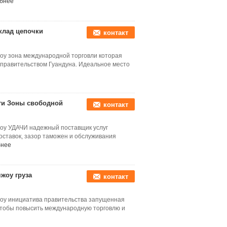
бнее
клад цепочки
контакт
жоу зона международной торговли которая
правительством Гуандуна. Идеальное место
и Зоны свободной
контакт
жоу УДАЧИ надежный поставщик услуг
оставок, зазор таможен и обслуживания
бнее
жоу груза
контакт
жоу инициатива правительства запущенная
чтобы повысить международную торговлю и