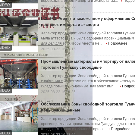
перевозки, агентом импорта и экспорта, за...
Подро
2025-08-22 16:56:50
LCL FCL Агент по таможенному оформлению С
поставок импорта и экспорта
Характер продукции: Зона свободной торговли Гуанч
была аттестована и была одобрена провинциальным 
для дел для того чтобы унести ме...
Подробнее
2025-08-22 16:57:15
Промышленные материалы импортируют налог
торговли Гуанчжоу свободные
Характер продукции: Зона свободной торговли Гуанч
снабжения с 26 летами опыта в обеспечивать схему п
склада повышенно-ценные. Как агент имп...
Подро
2025-08-22 16:57:35
Обслуживания Зоны свободной торговли Гуанч
повышенно-ценные
Характер продукции: Зона свободной торговли Гуанч
провинциальным правительством Гуандуна для того 
вклады. Эта Зона свободной торгов...
Подробнее
2025-08-22 16:57:56