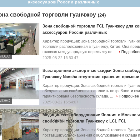
анчжоу Nansha отсутствие хранения времени ограниченного
она свободной торговли Гуанчжоу
(24)
Зона свободной торговли FCL Гуанчжоу для 
аксессуаров России различных
Характер продукции: Зона свободной торговли Гуан
торговли расположенная в Гуанчжоу, Китае. Она пре
включая международную пересылку пе...
Подробне
2025-08-22 16:53:47
Всесторонние экспортные скидки Зоны свобод
Гуанчжоу Nansha отсутствие хранения времени
Характер продукции: Зона свободной торговли Гуанч
обслуживания снабжения выполнить потребности клие
гарантирована безопасность склада. ...
Подробнее
2025-08-22 16:54:07
Медицинское оборудование Япония к Москве ч
свободной торговли Гуанчжоу с LCL FCL
Характер продукции: Зона свободной торговли Гуан
поставщик услуг снабжения с обслуживанием склад