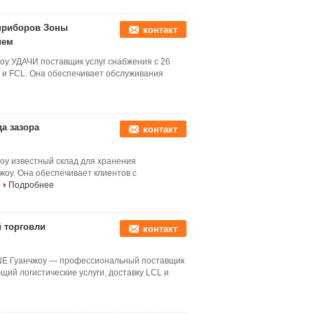
приборов Зоны
контакт
ием
оу УДАЧИ поставщик услуг снабжения с 26
 и FCL. Она обеспечивает обслуживания
а зазора
контакт
жоу известный склад для хранения
жоу. Она обеспечивает клиентов с
Подробнее
 торговли
контакт
UNE Гуанчжоу — профессиональный поставщик
щий логистические услуги, доставку LCL и