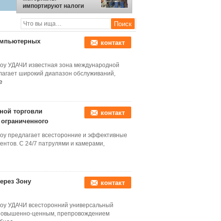
импортируют налоги
Зоны свободной
торговли Гуанчжоу
свободные
компьютерных
контакт
чжоу УДАЧИ известная зона международной
длагает широкий диапазон обслуживаний,
е
ной торговли
контакт
 ограниченного
жоу предлагает всесторонние и эффективные
нтов. С 24/7 патрулями и камерами,
ерез Зону
контакт
чжоу УДАЧИ всесторонний универсальный
а повышенно-ценным, препровождением