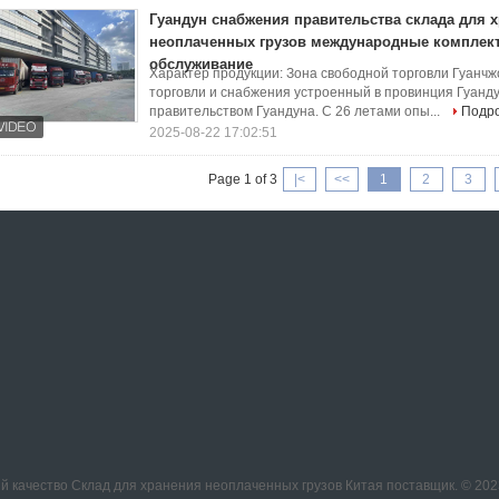
Гуандун снабжения правительства склада для 
неоплаченных грузов международные комплект
обслуживание
Характер продукции: Зона свободной торговли Гуанч
торговли и снабжения устроенный в провинция Гуан
правительством Гуандуна. С 26 летами опы...
Подр
2025-08-22 17:02:51
Page 1 of 3
|<
<<
1
2
3
й качество Склад для хранения неоплаченных грузов Китая поставщик. © 2023 -