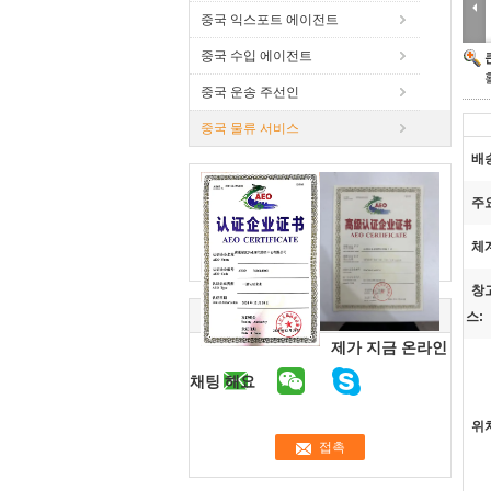
중국 익스포트 에이전트
중국 수입 에이전트
중국 운송 주선인
중국 물류 서비스
배
주
체
창
스:
제가 지금 온라인
채팅 해요
위