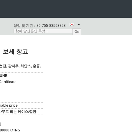
영업 및 지원：
86-755-83593728
Go
적 보세 창고
선전, 광저우, 치안스, 홍콩,
TUNE
ertificate
통
iable price
나무로 되는 케이스/깔판
환
10000 CTNS