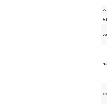
LC
보
Log
Our
Shi