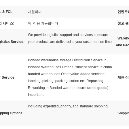
L & FCL:
지원하다
인벤토리
험 서비스:
예, 이용 가능합니다
창고 관
We provide logistics support and services to ensure
Wareho
istics Service:
your products are delivered to your customers on time.
and Pac
Bonded warehouse storage Distribution Service in
Bonded Warehouses Order fulfillment service in china
bonded warehouses Other value-added services:
 Service:
세관 상
labeling, picking, packing, carton ect. Repacking,
Reworking in Bonded warehouses(returned goods)
Import and
including expedited, priority, and standard shipping.
pping Options:
Shippi