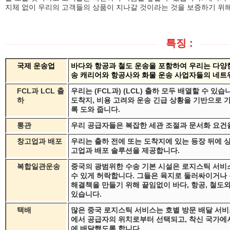
지체 없이 우리의 고객들의 상품이 지나갈 것이라는 것을 보증하기 위해
특징 :
국제 운송업
바다와 항공과 철도 운송을 포함하여 우리는 다양
송 캐리어와 항공사와 화물 운송 사업자들의 네트
FCL과 LCL 출
우리는 (FCL과) (LCL) 출하 모두 배열할 수 있
하
도착지, 비용 고려와 운송 긴급 상황을 기반으로 
록 도와 줍니다.
통관
우리 공급자들은 복잡한 세관 조절과 문서화 요건을
창고업과 배포
우리는 출하 전에 또는 도착지에 있는 등장 뒤에 
고업과 배포 솔루션을 제공합니다.
복합일관운송
중국의 광범위한 수송 기본 시설은 로지스틱 서비
수 있게 허락합니다. 그들은 육지로 둘러싸이거나
해결책을 만들기 위해 끝임없이 바다, 항공, 철도
있습니다.
택배
많은 중국 로지스틱 서비스는 호별 방문 배달 서
에서 공급자의 위치로부터 선택되고, 착신 국가에
에 배달했도록 합니다.