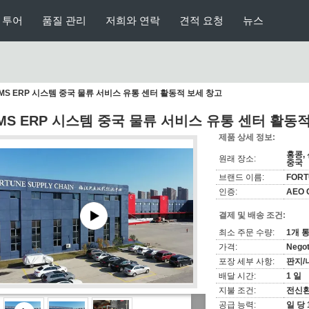
 투어
품질 관리
저희와 연락
견적 요청
뉴스
MS ERP 시스템 중국 물류 서비스 유통 센터 활동적 보세 창고
MS ERP 시스템 중국 물류 서비스 유통 센터 활동
제품 상세 정보:
홍콩, 
원래 장소:
중국
브랜드 이름:
FOR
인증:
AEO C
결제 및 배송 조건:
최소 주문 수량:
1개 
가격:
Negot
포장 세부 사항:
판지/
배달 시간:
1 일
지불 조건:
전신
공급 능력:
일 당 