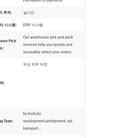
Facilitation of payments"
 추적:
실시간
리 시스템:
ERP 시스템
Our warehouse pick and pack
use Pick
services help you quickly and
k:
accurately select your orders.
무상 의무 저장
태:
by truck,by
ng Type:
seashipment,airshipment, rail
transport...