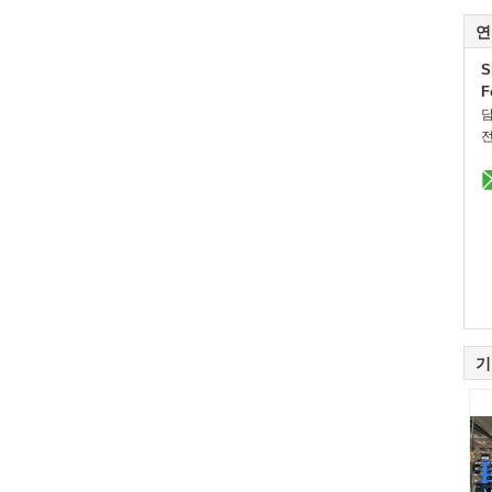
연
S
F
전
기