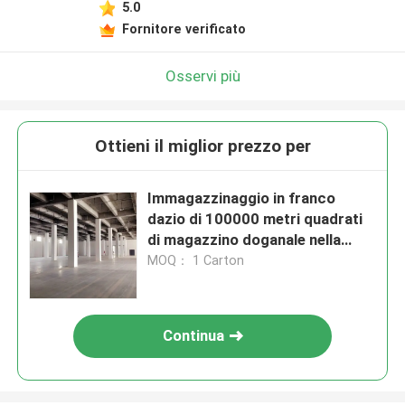
5.0
Fornitore verificato
Osservi più
Ottieni il miglior prezzo per
Immagazzinaggio in franco
dazio di 100000 metri quadrati
di magazzino doganale nella
zona di libero scambio del
MOQ： 1 Carton
Jiangsu
Continua