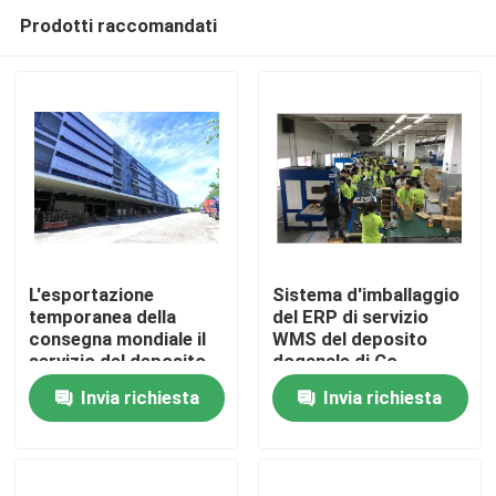
Prodotti raccomandati
L'esportazione
Sistema d'imballaggio
temporanea della
del ERP di servizio
consegna mondiale il
WMS del deposito
Casa.
servizio del deposito
doganale di Co
doganale con la
Invia richiesta
Invia richiesta
separazione dei servizi
Prodotti
del controllo di qualità
Su di noi