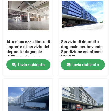
Visita alla fabbrica
Controllo della qualità
Alta sicurezza libera di
Servizio di deposito
Contattaci
imposte di servizio del
doganale per bevande
deposito doganale
Spedizione esentasse
dell'importazione
LCL FCL
Notizie
Invia richiesta
Invia richiesta
Chiedi un preventivo
Deposito doganale della Cina
Deposito doganale di Shanghai