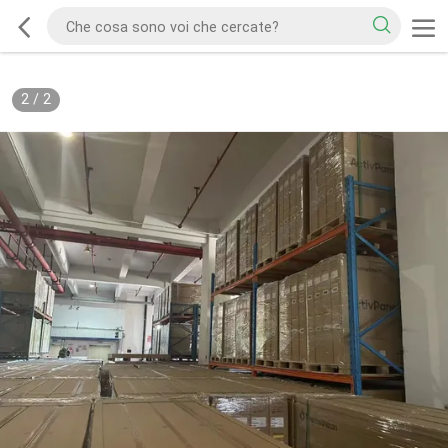
2
/
2