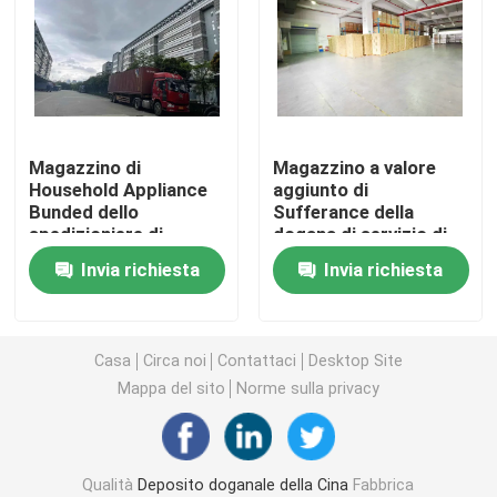
Hong Kong Bonded Warehouse
Le abitudini i depositi doganali
Magazzino di
Magazzino a valore
Household Appliance
aggiunto di
Servizio del deposito doganale
Bunded dello
Sufferance della
spedizioniere di
dogana di servizio di
schiarimento
logistica della Cina di
Zona di libero scambio della Cina
Invia richiesta
Invia richiesta
internazionale della
importazioni-
Cina
esportazioni
Zona di libero scambio di Canton
Casa
Circa noi
Contattaci
Desktop Site
Mappa del sito
Norme sulla privacy
Zona di libero scambio di Shenzhen
Agente di esportazione della Cina
Qualità
Deposito doganale della Cina
Fabbrica