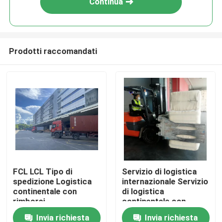
Continua
Prodotti raccomandati
Casa.
FCL LCL Tipo di
Servizio di logistica
spedizione Logistica
internazionale Servizio
Prodotti
continentale con
di logistica
rimborsi
continentale con
all'esportazione
etichettatura
Invia richiesta
Invia richiesta
Su di noi
Magazzino doganale