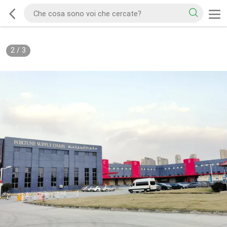
2
/
3