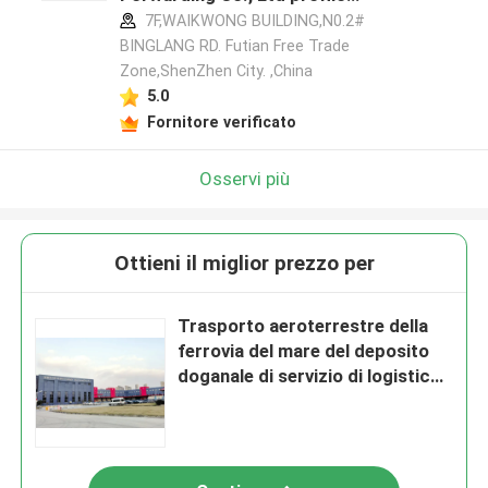
del produttore
7F,WAIKWONG BUILDING,N0.2#
BINGLANG RD. Futian Free Trade
Zone,ShenZhen City. ,China
5.0
Fornitore verificato
Osservi più
Ottieni il miglior prezzo per
Trasporto aeroterrestre della
ferrovia del mare del deposito
doganale di servizio di logistica
del sistema Cina del ERP di WMS