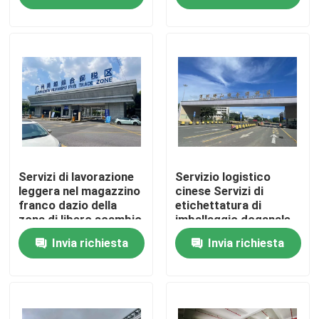
Visita alla fabbrica
Controllo della qualità
Contattaci
Notizie
Servizi di lavorazione
Servizio logistico
leggera nel magazzino
cinese Servizi di
franco dazio della
etichettatura di
zona di libero scambio
imballaggio doganale
Chiedi un preventivo
di Guangzhou
professionale
Invia richiesta
Invia richiesta
Deposito doganale della Cina
Deposito doganale di Shanghai