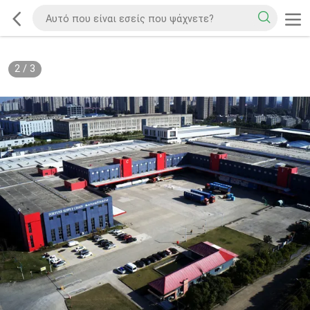
2
/
3