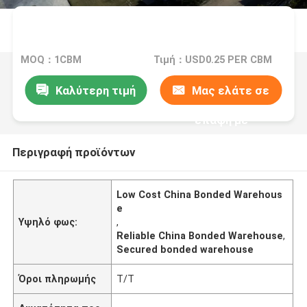
MOQ：1CBM
Τιμή：USD0.25 PER CBM
Καλύτερη τιμή
Μας ελάτε σε
επαφή με
Περιγραφή προϊόντων
Low Cost China Bonded Warehous
e
Υψηλό φως:
,
Reliable China Bonded Warehouse
,
Secured bonded warehouse
Όροι πληρωμής
T/T