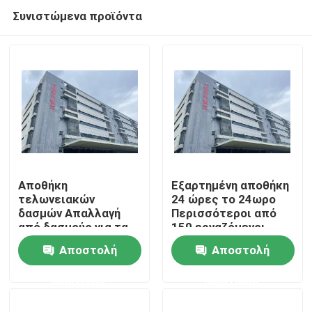
Συνιστώμενα προϊόντα
Αποθήκη
Εξαρτημένη αποθήκη
τελωνειακών
24 ώρες το 24ωρο
δασμών Απαλλαγή
Περισσότεροι από
Σπίτι
από δασμούς για τα
150 εργαζόμενοι
επαναεξαγόμενα
Υψηλή αξιοπιστία
Αποστολή
Αποστολή
εμπορεύματα με
Προϊόντα
υψηλά μέτρα
ερώτησης
ερώτησης
ασφαλείας και
διεθνή μεταφορά
Σχετικά με εμάς