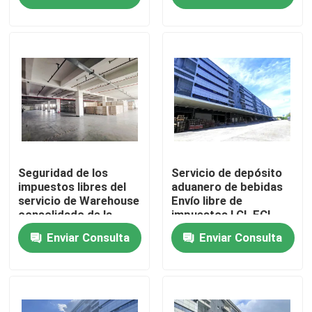
de calidad
Recorrido por la fábrica
Control de calidad
Contacta con nosotros
Noticias
Seguridad de los
Servicio de depósito
impuestos libres del
aduanero de bebidas
servicio de Warehouse
Envío libre de
consolidado de la
impuestos LCL FCL
Solicitar una cita
importación alta
Enviar Consulta
Enviar Consulta
China Warehouse consolidado
Shangai Warehouse consolidado