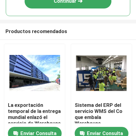
Continuar
Productos recomendados
En casa
La exportación
Sistema del ERP del
temporal de la entrega
servicio WMS del Co
Productos
mundial enlazó el
que embala
servicio de Warehouse
Warehouse
con la clasificación de
consolidado
Enviar Consulta
Enviar Consulta
Sobre nosotros
servicios del control