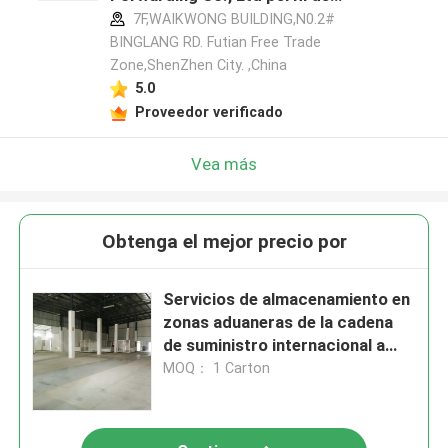
fabricante
7F,WAIKWONG BUILDING,N0.2#
BINGLANG RD. Futian Free Trade
Zone,ShenZhen City. ,China
5.0
Proveedor verificado
Vea más
Obtenga el mejor precio por
Servicios de almacenamiento en
zonas aduaneras de la cadena
de suministro internacional a
medida
MOQ： 1 Carton