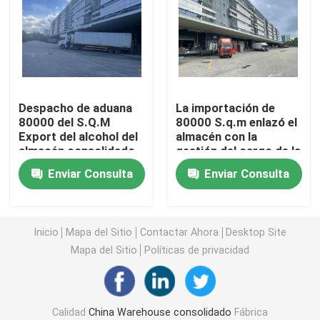
Hong Kong Bonded Warehouse
Las aduanas enlazaron almacenes
Despacho de aduana
La importación de
80000 del S.Q.M
80000 S.q.m enlazó el
Servicio de Warehouse consolidado
Export del alcohol del
almacén con la
almacén consolidado
gestión del cargo de la
de la logística de la
vuelta en las diversas
Zona de libre comercio de China
Enviar Consulta
Enviar Consulta
tierra aero-marítimo
ubicaciones
del envío
Zona de libre comercio de Guangzhou
Inicio
Mapa del Sitio
Contactar Ahora
Desktop Site
Mapa del Sitio
Políticas de privacidad
Zona de libre comercio de Shenzhen
Agente de exportación de China
Calidad
China Warehouse consolidado
Fábrica