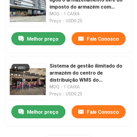
imposto do armazém com
exposição da inspeção
MOQ：1 CAIXA
Hong Kong Bonded Warehouse
Preço：USD0.25
Os costumes ligaram armazéns
Melhor preço
Fale Conosco
Serviço do armazém ligado
Sistema de gestão ilimitado do
armazém do centro de
Zona de comércio livre de China
distribuição WMS do
subministro médico com
MOQ：1 CAIXA
Zona de comércio livre de Guangzhou
picareta e bloco
Preço：USD0.25
Melhor preço
Fale Conosco
Zona de comércio livre de Shenzhen
Agente de exportação de China