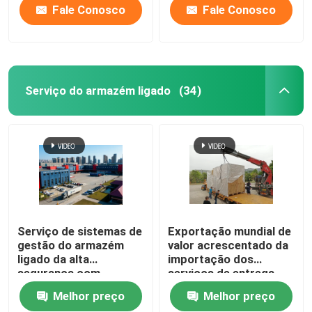
Fale Conosco
Fale Conosco
Serviço do armazém ligado
(34)
Serviço de sistemas de
Exportação mundial de
gestão do armazém
valor acrescentado da
ligado da alta
importação dos
segurança com
serviços de entrega
sistema do ERP
das operações de
Melhor preço
Melhor preço
desalfandegamento do