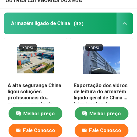
OUTRAS CATEGORIAS DOS EUA
Armazém ligado de China
(43)
A alta segurança China
Exportação dos vidros
ligou soluções
de leitura do armazém
profissionais do
ligado geral de China às
armazenamento da
lojas isentas de
importação do
direitos aduaneiros do
Melhor preço
Melhor preço
armazém
aeroporto
Fale Conosco
Fale Conosco