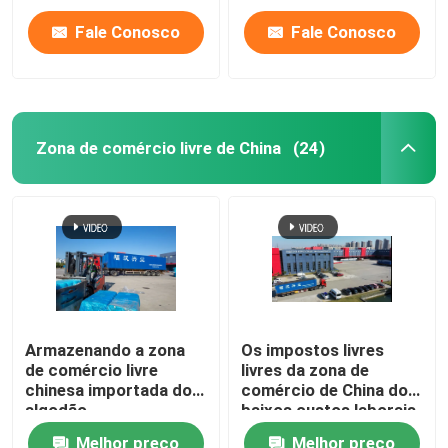
serviço do armazém
ligado
Fale Conosco
Fale Conosco
Zona de comércio livre de China
(24)
Armazenando a zona
Os impostos livres
de comércio livre
livres da zona de
chinesa importada do
comércio de China dos
algodão
baixos custos laborais
retornam a zona de
Melhor preço
Melhor preço