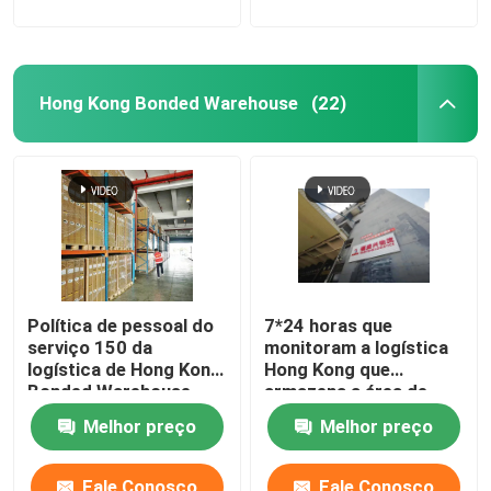
Hong Kong Bonded Warehouse
(22)
Política de pessoal do
7*24 horas que
serviço 150 da
monitoram a logística
logística de Hong Kong
Hong Kong que
Bonded Warehouse
armazena a área de
International da
armazenamento
Melhor preço
Melhor preço
picareta e do bloco
80000s.Q.M
Fale Conosco
Fale Conosco