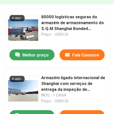
80000 logísticas seguras do
armazém de armazenamento do
S.Q.M Shanghai Bonded
Warehouse livres do fax
Preço：USD0.25
Melhor preço
Fale Conosco
Armazém ligado internacional de
Shanghai com serviços de
entrega da inspeção de
Palletazition
MOQ：1 CAIXA
Preço：USD0.25