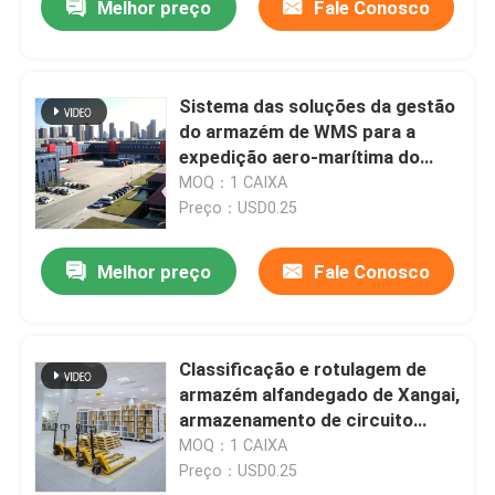
Melhor preço
Fale Conosco
Sistema das soluções da gestão
do armazém de WMS para a
expedição aero-marítima do
trilho de terra
MOQ：1 CAIXA
Preço：USD0.25
Melhor preço
Fale Conosco
Classificação e rotulagem de
armazém alfandegado de Xangai,
armazenamento de circuito
integrado, entrega de inspeção
MOQ：1 CAIXA
de pacote de seleção
Preço：USD0.25