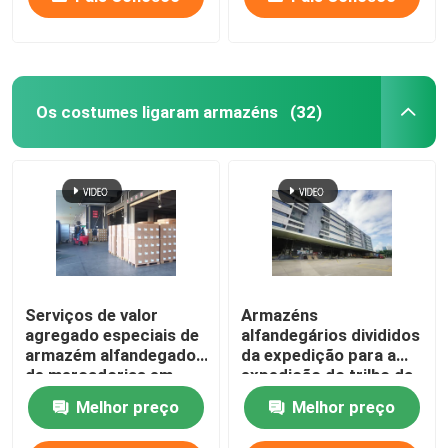
Os costumes ligaram armazéns
(32)
Serviços de valor
Armazéns
agregado especiais de
alfandegários divididos
armazém alfandegado
da expedição para a
de mercadorias em
expedição do trilho da
uma única solução
terra do ar do mar
Melhor preço
Melhor preço