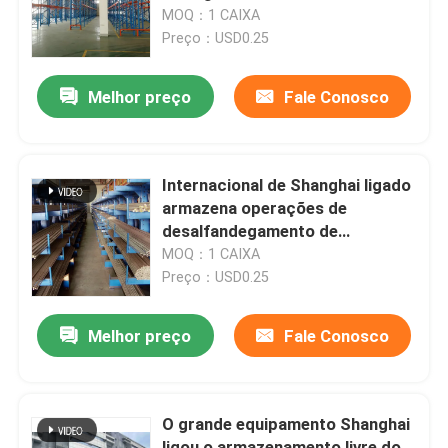
transbordamento do armazém
MOQ：1 CAIXA
Preço：USD0.25
Visita à fábrica
Melhor preço
Fale Conosco
Controle de qualidade
Contacte-nos
Internacional de Shanghai ligado
armazena operações de
desalfandegamento de
Notícias
classificação de valor
MOQ：1 CAIXA
acrescentado dos serviços
Preço：USD0.25
Solicite um orçamento
Melhor preço
Fale Conosco
Armazém ligado de China
O grande equipamento Shanghai
Armazém ligado de Shanghai
ligou o armazenamento livre do