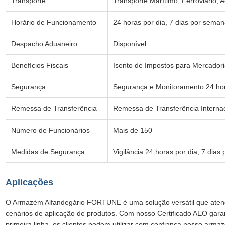
Transporte
Transporte Marítimo, Ferroviário, A
Horário de Funcionamento
24 horas por dia, 7 dias por sema
Despacho Aduaneiro
Disponível
Benefícios Fiscais
Isento de Impostos para Mercador
Segurança
Segurança e Monitoramento 24 hor
Remessa de Transferência
Remessa de Transferência Interna
Número de Funcionários
Mais de 150
Medidas de Segurança
Vigilância 24 horas por dia, 7 dia
Aplicações
O Armazém Alfandegário FORTUNE é uma solução versátil que ate
cenários de aplicação de produtos. Com nosso Certificado AEO gar
primeira linha, os clientes podem utilizar com confiança nosso armaz