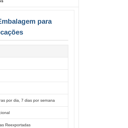
os
 Embalagem para
icações
as por dia, 7 dias por semana
cional
ias Reexportadas