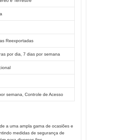
éreo e Terrestre
na
ias Reexportadas
as por dia, 7 dias por semana
cional
s por semana, Controle de Acesso
nde a uma ampla gama de ocasiões e
antindo medidas de segurança de
ém para diversos fins.