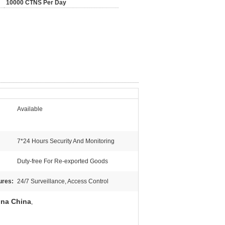
10000 CTNS Per Day
Available
7*24 Hours Security And Monitoring
Duty-free For Re-exported Goods
ures:
24/7 Surveillance, Access Control
 na China
,