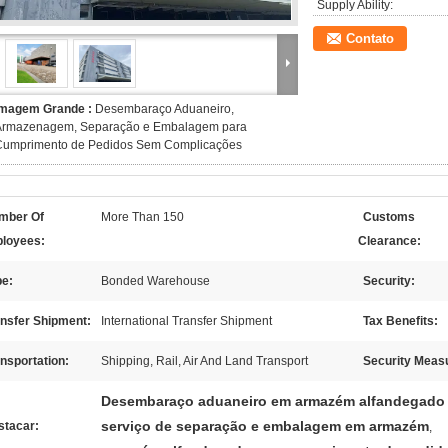
Supply Ability:
Contato
Imagem Grande :
Desembaraço Aduaneiro,
Armazenagem, Separação e Embalagem para
Cumprimento de Pedidos Sem Complicações
mber Of
More Than 150
Customs
loyees:
Clearance:
pe:
Bonded Warehouse
Security:
ansfer Shipment:
International Transfer Shipment
Tax Benefits:
nsportation:
Shipping, Rail, Air And Land Transport
Security Meas
Desembaraço aduaneiro em armazém alfandegado
serviço de separação e embalagem em armazém
stacar:
,