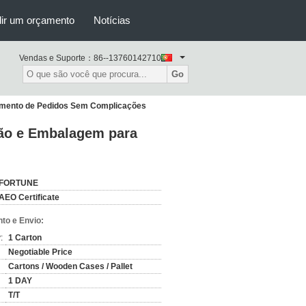
ir um orçamento
Notícias
Vendas e Suporte：
86--13760142710
Go
mento de Pedidos Sem Complicações
ão e Embalagem para
FORTUNE
AEO Certificate
to e Envio:
:
1 Carton
Negotiable Price
Cartons / Wooden Cases / Pallet
1 DAY
T/T