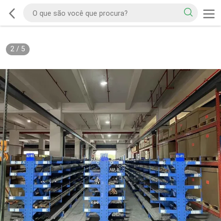
2
/
5