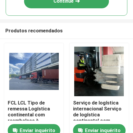
Continue
Produtos recomendados
Para casa
FCL LCL Tipo de
Serviço de logística
remessa Logística
internacional Serviço
Produtos
continental com
de logística
reembolsos à
continental com
exportação Armazém
rotulagem Serviço de
Enviar inquérito
Enviar inquérito
Sobre nós
aduaneiro
valor acrescentado