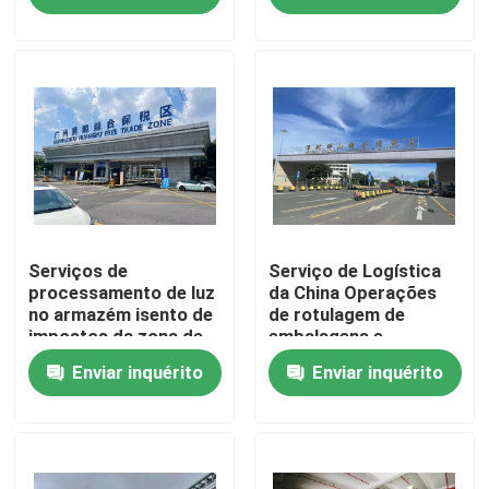
Visita à fábrica
Controle de qualidade
Contacte-nos
Notícias
Serviços de
Serviço de Logística
processamento de luz
da China Operações
no armazém isento de
de rotulagem de
impostos da zona de
embalagens e
Solicite um orçamento
livre comércio de
embalagens
Enviar inquérito
Enviar inquérito
Guangzhou
Armazém ligado de China
Armazém ligado de Shanghai