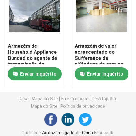
Hong Kong Bonded Warehouse
Os costumes ligaram armazéns
Armazém de
Armazém de valor
Household Appliance
acrescentado do
Serviço do armazém ligado
Bunded do agente de
Sufferance da
transmissão do
alfândega do serviço
esclarecimento
da logística de China
Zona de comércio livre de China
Enviar inquérito
Enviar inquérito
internacional de China
da exportação da
importação
Zona de comércio livre de Guangzhou
Casa
Mapa do Site
Fale Conosco
Desktop Site
Mapa do Site
Política de privacidade
Zona de comércio livre de Shenzhen
Agente de exportação de China
Qualidade
Armazém ligado de China
Fábrica da