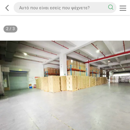
2
/
3