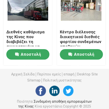
Συνδεμένη αποθήκη εμπορευμάτων Χονγκ Κονγκ
Συνδεμένες αποθήκες εμπορευμάτων τελωνείου
Διεθνές καθάρισμα
Κέντρο διέλευσης
της Κίνας που
διοικητικού διεθνές
διαβιβάζει τη
φορτίου συνδεμένων
Υπηρεσία συνδεμένων αποθηκών εμπορευμάτων
συγκρατημένη με
αποθηκών
κρηπιδώματα
εμπορευμάτων
Αποστολή
Αποστολή
αποθήκη
αποστολών FCL LCL
Ζώνη ελεύθερου εμπορίου της Κίνας
εμπορευμάτων
ερώτησης
ερώτησης
οικιακών συσκευών
πρακτόρων
Ζώνη ελεύθερου εμπορίου Guangzhou
Αρχική Σελίδα
Περίπου εμείς
επαφή
Desktop Site
Sitemap
Πολιτική μυστικότητας
Ζώνη ελεύθερου εμπορίου Shenzhen
Ποιότητα
Συνδεμένη αποθήκη εμπορευμάτων
Πράκτορας εξαγωγής της Κίνας
της Κίνας
Κίνα εργοστάσιο.Copyright © 2025