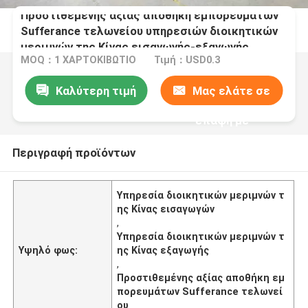
Προστιθεμένης αξίας αποθήκη εμπορευμάτων
Sufferance τελωνείου υπηρεσιών διοικητικών
μεριμνών της Κίνας εισαγωγής-εξαγωγής
MOQ：1 ΧΑΡΤΟΚΙΒΩΤΙΟ
Τιμή：USD0.3
Καλύτερη τιμή
Μας ελάτε σε
επαφή με
Περιγραφή προϊόντων
Υπηρεσία διοικητικών μεριμνών τ
ης Κίνας εισαγωγών
,
Υπηρεσία διοικητικών μεριμνών τ
Υψηλό φως:
ης Κίνας εξαγωγής
,
Προστιθεμένης αξίας αποθήκη εμ
πορευμάτων Sufferance τελωνεί
ου