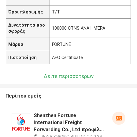
Όροι πληρωμής
T/T
Δυνατότητα προ
100000 CTNS ΑΝΆ ΗΜΈΡΑ
σφοράς
Μάρκα
FORTUNE
Πιστοποίηση
AEO Certificate
Δείτε περισσότερων
Περίπου εμείς
Shenzhen Fortune
International Freight
Forwarding Co., Ltd προφίλ
κατασκευαστή
7F,WAIKWONG BUILDING,N0.2#