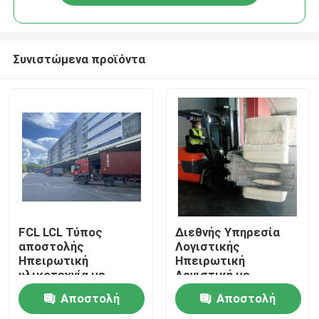
Συνιστώμενα προϊόντα
Σπίτι
FCL LCL Τύπος
Διεθνής Υπηρεσία
αποστολής
Λογιστικής
Ηπειρωτική
Ηπειρωτική
Προϊόντα
υλικοτεχνία με
Λογιστική με
εξαγωγικές
Ετικέτες Υπηρεσία
Αποστολή
Αποστολή
εκπτώσεις
προστιθέμενης αξίας
Σχετικά με εμάς