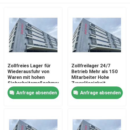
Zollfreies Lager für
Zollfreilager 24/7
Wiederausfuhr von
Betrieb Mehr als 150
Waren mit hohen
Mitarbeiter Hohe
Sicherheitsmaßnahmen
Zuverlässigkeit
und internationalem
Zu Hause
Anfrage absenden
Anfrage absenden
Transfers
Produkte
Über uns