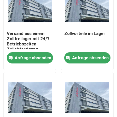
Werksbesichtigung
Qualitätskontrolle
Versand aus einem
Zollvorteile im Lager
Zollfreilager mit 24/7
Betriebszeiten
Kontakt mit uns
Zollabfertigung
Anfrage absenden
Anfrage absenden
Neuigkeiten
Bitte um ein Angebot
China-Zolllager
Shanghai-Zolllager