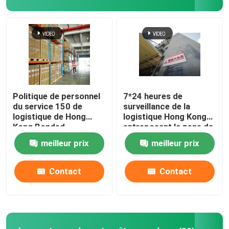
Visite de l'usine
Contrôle de la qualité
Nous contacter
Politique de personnel
7*24 heures de
du service 150 de
surveillance de la
logistique de Hong
logistique Hong Kong
Nouvelles
Kong Bonded
entreposant la zone de
Warehouse
stockage 80000s.Q.M
meilleur prix
meilleur prix
International de
sélection et de paquet
Demandez un devis
Contact
Contact
Entrepôt sous douane de la Chine
Entrepôt sous douane de Changhaï