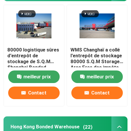
80000 logistique sûres
WMS Changhaï a collé
d'entrepôt de
l'entrepôt de stockage
stockage de S.Q.M
80000 S.Q.M Storage
Shanghai Bonded
Area Free des impôts
Warehouse exemptes
meilleur prix
meilleur prix
du fax
À la maison
Contact
Contact
Produits
Hong Kong Bonded Warehouse
(22)
À propos de nous