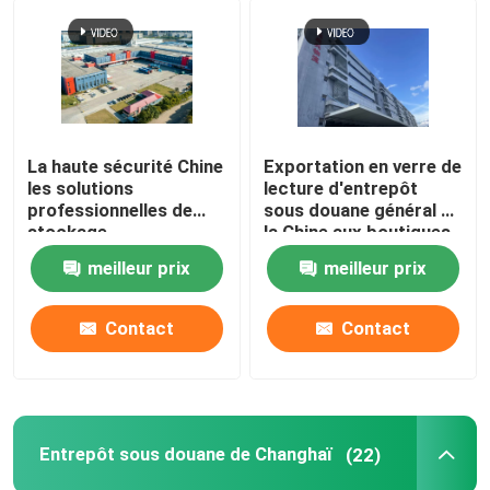
La haute sécurité Chine
Exportation en verre de
les solutions
lecture d'entrepôt
professionnelles de
sous douane général de
stockage
la Chine aux boutiques
d'importation
hors taxe d'aéroport
meilleur prix
meilleur prix
d'entrepôt sous
douane
Contact
Contact
Entrepôt sous douane de Changhaï
(22)