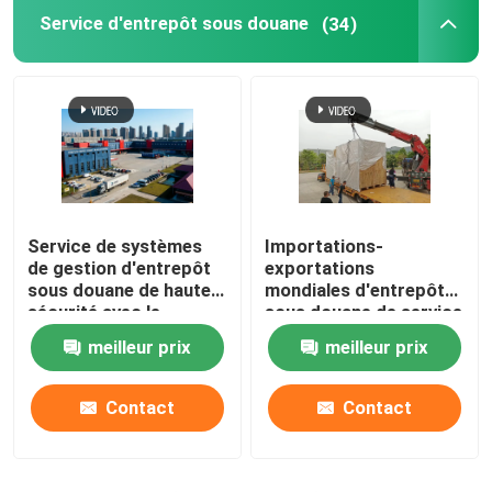
Service d'entrepôt sous douane
(34)
Agent d'importation de la Chine
Commissionnaire de transport de la Chine
Service de logistique de la Chine
Service de systèmes
Importations-
de gestion d'entrepôt
exportations
sous douane de haute
mondiales d'entrepôt
sécurité avec le
sous douane de service
système d'ERP
de services de
meilleur prix
meilleur prix
distribution à valeur
ajoutée de
dédouanement
Contact
Contact